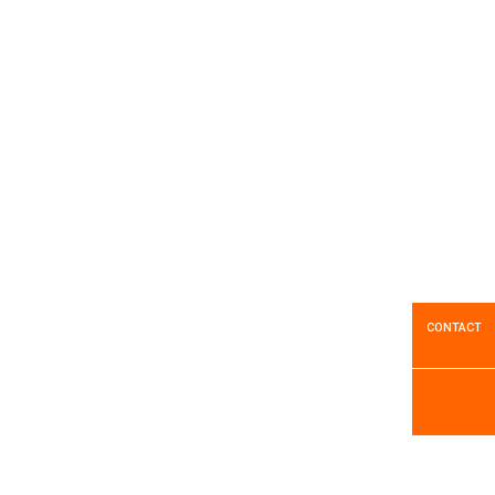
Roue jockey ⌀ 48
Diamètre 34. Existe aussi en ⌀ 48 et ⌀ 60
CONTACT
Voir le produit