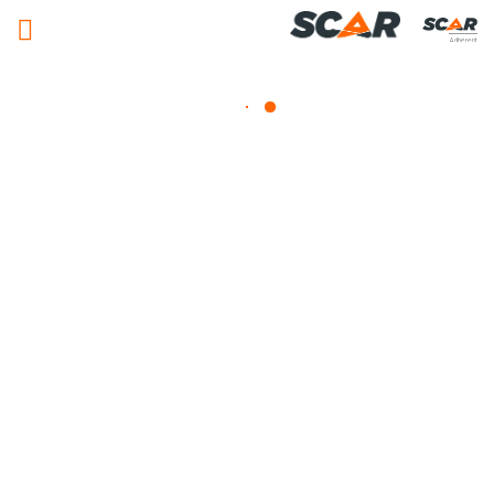
Adhérent
Accessoires attelage et remorque
Consulter nos catalogues
FILTRER PAR
Nos promotions
Matériel agricole
Pièces et accessoires
Tous