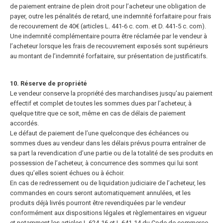
de paiement entraine de plein droit pour l’acheteur une obligation de
payer, outre les pénalités de retard, une indemnité forfaitaire pour frais
de recouvrement de 40€ (articles L. 441-6 c. com. et D. 441-5 c. com).
Une indemnité complémentaire pourra être réclamée par le vendeur à
l’acheteur lorsque les frais de recouvrement exposés sont supérieurs
au montant de l’indemnité forfaitaire, sur présentation de justificatifs.
10. Réserve de propriété
Le vendeur conserve la propriété des marchandises jusqu’au paiement
effectif et complet de toutes les sommes dues par l’acheteur, à
quelque titre que ce soit, même en cas de délais de paiement
accordés.
Le défaut de paiement de l’une quelconque des échéances ou
sommes dues au vendeur dans les délais prévus pourra entraîner de
sa part la revendication d’une partie ou de la totalité de ses produits en
possession de l’acheteur,
à concurrence des sommes qui lui sont
dues qu’elles soient échues ou à échoir.
En cas de redressement ou de liquidation judiciaire de l’acheteur, les
commandes en cours seront automatiquement annulées, et les
produits déjà livrés pourront être revendiquées par le vendeur
conformément aux dispositions
légales et règlementaires en vigueur
et notamment les articles L.624-16 et L.641-14 du Code de commerce.