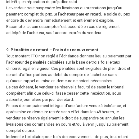
intérêts, en réparation du préjudice subi.
Le vendeur peut suspendre les livraisons ou prestations jusqu'au
paiement complet du prix. Si l’acheteur paie en retard, le solde du prix
encore dû deviendra immédiatement et entièrement exigible.
Escompte : aucun escompte n’est accordé en cas de règlement
anticipé de l’acheteur, sauf accord exprès du vendeur.
9. Pénalités de retard – Frais de recouvrement
Tout montant TTC non réglé à l’échéance donnera lieu au paiement par
l’acheteur de pénalités calculées sur la base de trois fois le taux
d’intérêt légal en vigueur. Ces pénalités sont exigibles de plein droit et
seront d’office
portées au débit du compte de l’acheteur sans
qu’aucun rappel ou mise en demeure ne soient nécessaires.
Le cas échéant, le vendeur se réserve la faculté de saisir le tribunal
compétent afin que celui-ci fasse cesser cette inexécution, sous
astreinte journalière par jour de retard.
En cas de non-paiement intégral d’une facture venue à échéance, et
après mise en demeure restée sans effet dans les 48 heures, le
vendeur se réserve également le droit de suspendre ou annuler les
livraisons des commandes en
cours et/ou à venir, jusqu'au paiement
complet du prix.
Indemnité forfaitaire pour frais de recouvrement : de plus, tout retard