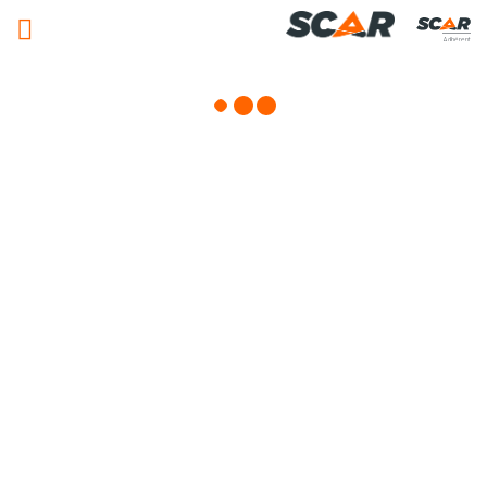
Adhérent
Matériels, pièces et équipements
agricole
Consulter nos catalogues
FILTRER PAR
Nos promotions
Matériel agricole
Pièces et accessoires