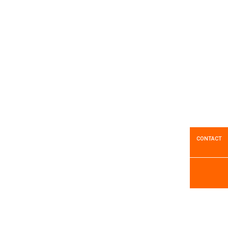
Filet d'enrubannage POLYBALE Pro
Ficelle fine Tama Twine. Lot de 2 bobines de 4 kg.
Voir le produit
CONTACT
Filet TAMASET EDGE TO EDGE