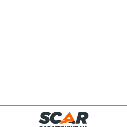
Technologie 9 couches avec la dernière innovation de film pré-
orienté, haute qualité. Haute résistance à la perforation...
Voir le produit
Balles parfaites avec couverture totale de la balle. Manutention
facile grâce aux poignées de transport. Protection anti-UV....
Voir le produit