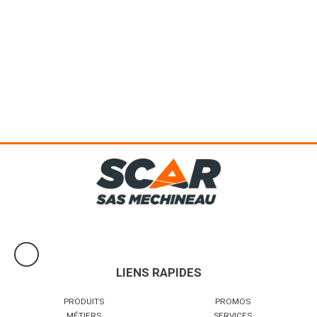
En fonte. 100 L. Débit aspiré : 450 L/min, débit restitué : 315 L/min,
11 Bar. Moteur bicylindre en V, 4 CV. 400 V. Monoétagé....
Voir le produit
LIENS RAPIDES
PRODUITS
PROMOS
MÉTIERS
SERVICES