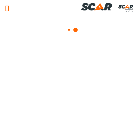
Adhérent
Matériels, pièces et équipements
agricole
Consulter nos catalogues
FILTRER PAR
Nos promotions
Matériel agricole
Pièces et accessoires