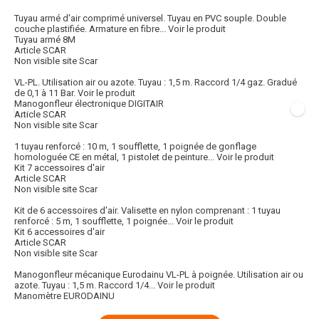
Tuyau armé d'air comprimé universel. Tuyau en PVC souple. Double
couche plastifiée. Armature en fibre...
Voir le produit
Tuyau armé 8M
Article SCAR
Non visible site Scar
VL-PL. Utilisation air ou azote. Tuyau : 1,5 m. Raccord 1/4 gaz. Gradué
de 0,1 à 11 Bar.
Voir le produit
Manogonfleur électronique DIGITAIR
Article SCAR
Non visible site Scar
1 tuyau renforcé : 10 m, 1 soufflette, 1 poignée de gonflage
homologuée CE en métal, 1 pistolet de peinture...
Voir le produit
Kit 7 accessoires d'air
Article SCAR
Non visible site Scar
Kit de 6 accessoires d'air. Valisette en nylon comprenant : 1 tuyau
renforcé : 5 m, 1 soufflette, 1 poignée...
Voir le produit
Kit 6 accessoires d'air
Article SCAR
Non visible site Scar
Manogonfleur mécanique Eurodainu VL-PL à poignée. Utilisation air ou
azote. Tuyau : 1,5 m. Raccord 1/4...
Voir le produit
Manomètre EURODAINU