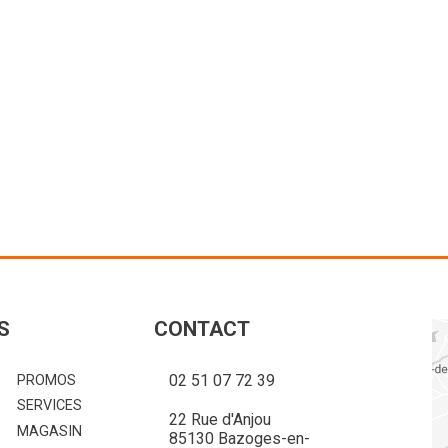
mpatible pour tracteurs de
Chargeur S8. Compatible pour tr
eur de levée à l'axe de
80 à 130 cv. Hauteur de levée à 
e de cavage au sol:...
l'outil : 3,8m. Angle de cavage au s
ir le produit
Voir le produit
S
CONTACT
02 51 07 72 39
PROMOS
SERVICES
22 Rue d'Anjou
MAGASIN
85130 Bazoges-en-