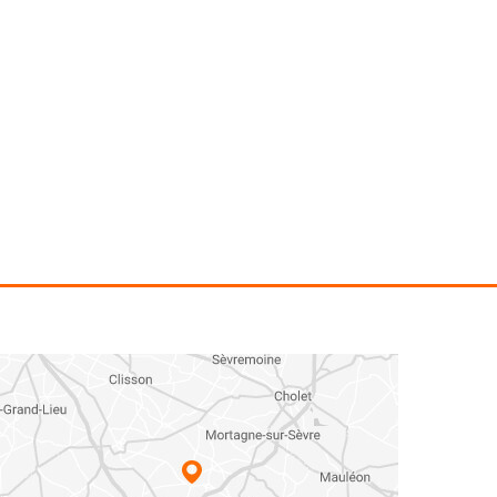
acteurs de
Chargeur S6. Compatible pour tracteurs de
l'axe de
50 à 120 cv. Hauteur de levée à l'axe de
ol:...
l'outil : 3,5m. Angle de cavage au sol...
Voir le produit