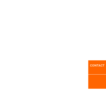
Consulter nos catalogues
 agricole
Chargeur FARMANIP S6
CONTACT