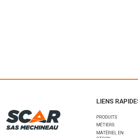
Chargeur S10. Co
90 à 180 cv. Haut
l'outil : 4m. Angl
Vo
LIENS RAPIDE
PRODUITS
MÉTIERS
MATÉRIEL EN