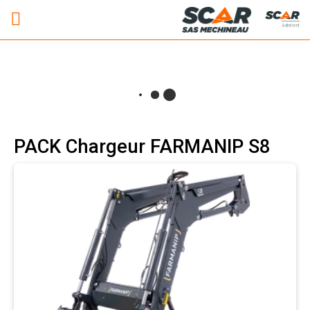
Adhérent
PACK Chargeur FARMANIP S8