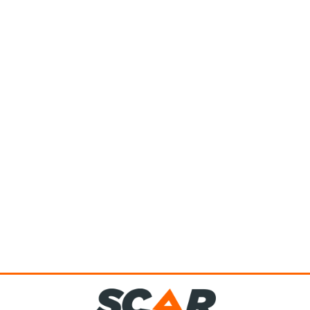
La gamme de semoirs pneumatiques APV est très large, ces
semoirs PS conviennent à beaucoup d’utilisation : -Série standard, -
Versions...
Voir le produit
Cette gamme de herses étrilles Vario VS avec son système de dent
ressort s’adapte précisément au sol et ménage les plantes...
Voir le produit