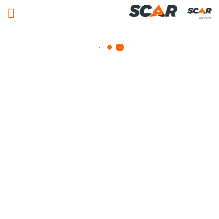
Adhérent
Matériels, pièces et équipements
agricole
Consulter nos catalogues
FILTRER PAR
Nos promotions
Matériel agricole
Pièces et accessoires