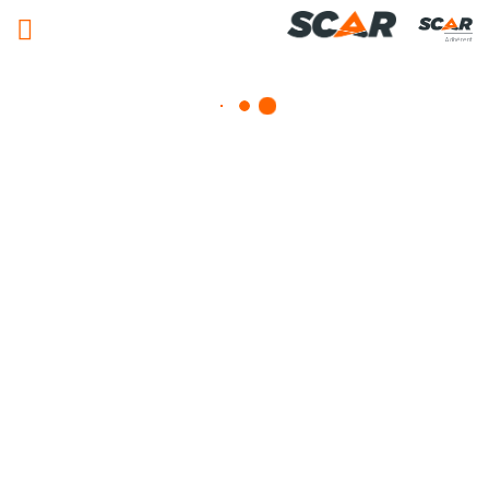
Adhérent
Soudure
Consulter nos catalogues
FILTRER PAR
Nos promotions
Matériel agricole
Pièces et accessoires
Tous