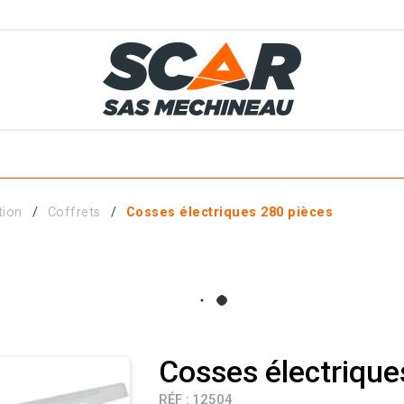
TS
MÉTIERS
SERVICES
MATÉRIELS EN STOCK
EL AGRICOLE
tion
Coffrets
Cosses électriques 280 pièces
 ET ACCESSOIRES
Cosses électrique
RÉF :
12504