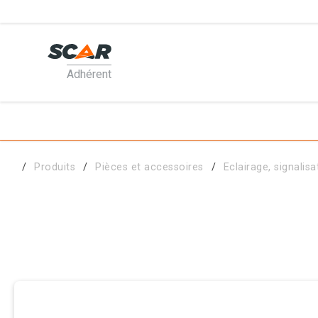
Adhérent
PRODUI
MATÉRI
Produits
Pièces et accessoires
Eclairage, signalisa
PIÈCES