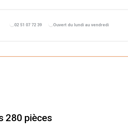
ENTREPRISE
ACTUALITÉS
RECRUTEMENT
MARQUES
02 51 07 72 39
Ouvert du lundi au vendredi
s 280 pièces