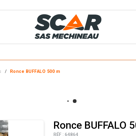
TS
MÉTIERS
SERVICES
MATÉRIELS EN STOCK
EL AGRICOLE
s
Ronce BUFFALO 500 m
 ET ACCESSOIRES
Ronce BUFFALO 5
RÉF :
64864