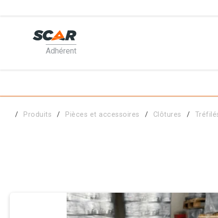
Adhérent
PRODUI
MATÉRI
Produits
Pièces et accessoires
Clôtures
Tréfilé
PIÈCES