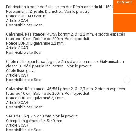
CONTACT
Fabrication à partir de 2 fils aciers dur. Résistance du fil 1150 N/mm2.
Revêtement : Zinc alu. Diamètre...
Voir le produit
Ronce BUFFALO 250 m
Article SCAR
Non visible site Scar
Galvanisé. Résistance : 45/55 kg/mm2. Ø : 2,2 mm. 4 picots espacés
tous les 10 cm. Bobine de 200 m.
Voir le produit
Ronce EUROPE galvanisé 2,2 mm
Article SCAR
Non visible site Scar
Cable réalisé par torsadage de 2 fils d'acier entre eux. Galvanisation :
classe B. Idéal pour la réalisation...
Voir le produit
Câble lisse galva
Article SCAR
Non visible site Scar
Galvanisé. Résistance : 45/55 kg/mm2. Ø : 2,7 mm. 2 picots espacés
tous les 10 cm. Bobine de 200 m.
Voir le produit
Ronce EUROPE galvanisé 2,7 mm
Article SCAR
Non visible site Scar
Seau de 5 kg. 4,5 x 40 mm.
Voir le produit
Crampillon galvanisé 4,5x40 mm
Article SCAR
Non visible site Scar