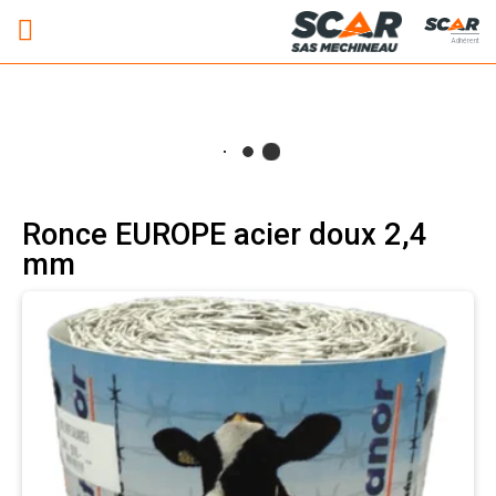
Adhérent
Ronce EUROPE acier doux 2,4
mm