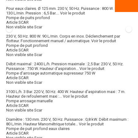
Pour eaux claires. Ø 125 mm. 230 V, 50 Hz. Puissance : 800 W. Débit :
130 L/min. Pression : 6,5 Bar....
Voir le produit
Pompe de puits profond
Article SCAR
Non visible site Scar
230 V, 50 Hz. 800 W. 90 L/min. Corps en inox. Déclenchement par
flotteur. Fonctionnement manuel / automatique.
Voir le produit
Pompe de puit profond
Article SCAR
Non visible site Scar
Débit maximal : 2400 L/h. Pression maximale : 2,5 Bar. 230 V, 50 Hz.
Puissance : 750 W. Hauteur d'aspiration...
Voir le produit
Pompe d'arrosage automatique supresseur 750 W
Article SCAR
Non visible site Scar
3100 L/h. 3 Bar. 220 V, 50 Hz. 400 W. Hauteur d'aspiration maxi : 7 m.
Hauteur de refoulement maxi :...
Voir le produit
Pompe arrosage manuelle
Article SCAR
Non visible site Scar
Diamètre : 130 mm. 230 V, 50 Hz. Puissance : 0,8 kW. Débit maximum :
80 L/min. Hauteur Manométrique totale...
Voir le produit
Pompe de puit profond eaux claires
Article SCAR
Non visible site Scar