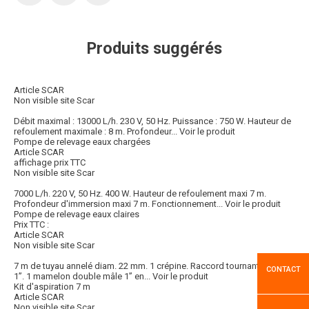
Produits suggérés
Article SCAR
Non visible site Scar
Débit maximal : 13000 L/h. 230 V, 50 Hz. Puissance : 750 W. Hauteur de
refoulement maximale : 8 m. Profondeur...
Voir le produit
Pompe de relevage eaux chargées
Article SCAR
affichage prix TTC
Non visible site Scar
7000 L/h. 220 V, 50 Hz. 400 W. Hauteur de refoulement maxi 7 m.
Profondeur d'immersion maxi 7 m. Fonctionnement...
Voir le produit
Pompe de relevage eaux claires
Prix TTC :
Article SCAR
Non visible site Scar
7 m de tuyau annelé diam. 22 mm. 1 crépine. Raccord tournant femelle
CONTACT
1”. 1 mamelon double mâle 1” en...
Voir le produit
Kit d'aspiration 7 m
Article SCAR
Non visible site Scar