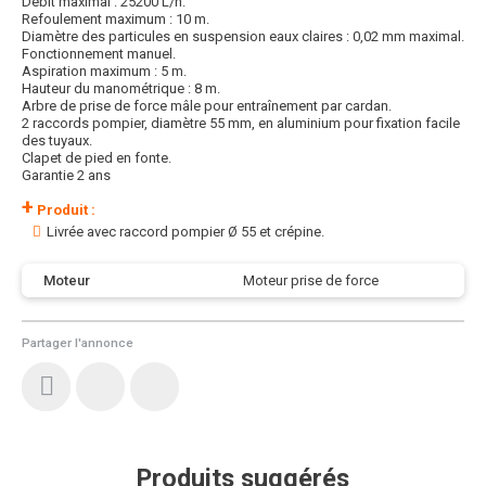
Débit maximal : 25200 L/h.
Refoulement maximum : 10 m.
Diamètre des particules en suspension eaux claires : 0,02 mm maximal.
Fonctionnement manuel.
Aspiration maximum : 5 m.
Hauteur du manométrique : 8 m.
Arbre de prise de force mâle pour entraînement par cardan.
2 raccords pompier, diamètre 55 mm, en aluminium pour fixation facile
des tuyaux.
Clapet de pied en fonte.
Garantie 2 ans
+
Produit :
Livrée avec raccord pompier Ø 55 et crépine.
Moteur
Moteur prise de force
Partager l'annonce
Produits suggérés