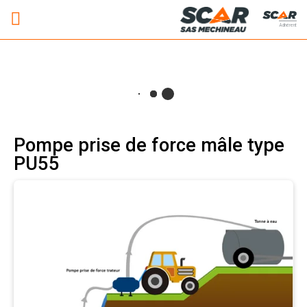
Adhérent
Pompe prise de force mâle type
PU55