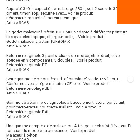
Capacité 340 L, capacité de malaxage 280 L, soit 2 sacs de 35 kg de
ciment, timon Top, sécurité avec...
Voir le produit
Bétonnière tractable à moteur thermique
Article SCAR
Le godet malaxeur à béton TUBOMIX s’adapte à différents porteurs
tels que télescopique, chargeur, pelle,...
Voir le produit
Godet malaxeur à béton TURBOMIX
Article SCAR
Bétonnière agricole 3 points, châssis renforcé, étrier droit, cuve
soudée en 3 composants, 3 doubles...
Voir le produit
Bétonnière agricole BT
Article SCAR
Cette gamme de bétonnières dite "bricolage" va de 165 à 180 L.
Conforme avec la réglementation CE, elle...
Voir le produit
Bétonnière bricolage BBF
Article SCAR
Gamme de bétonnières agricoles à basculement latéral par volant,
pour micro-tracteur ou tracteur allant...
Voir le produit
Bétonnière agricole BAL
Article SCAR
Une gamme complète de malaxeurs : Attelage sur chariot élévateur. En
fonction du modèle, la puissance...
Voir le produit
Malaxeur à béton
Article SCAR