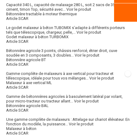
Capacité 340 L, capacité de malaxage 280 L, soit 2 sacs de 35 kg de
ciment, timon Top, sécurité avec...
Voir le produit
Bétonnière tractable à moteur thermique
Article SCAR
Le godet malaxeur à béton TUBOMIX s’adapte à différents porteurs
tels que télescopique, chargeur, pelle,...
Voir le produit
Godet malaxeur à béton TURBOMIX
Article SCAR
Bétonnière agricole 3 points, châssis renforcé, étrier droit, cuve
soudée en 3 composants, 3 doubles...
Voir le produit
Bétonnière agricole BT
Article SCAR
Gamme complète de malaxeurs à axe vertical pour tracteur et
télescopique, idéale pour tous vos mélanges...
Voir le produit
Malaxeur à axe vertical ML
Article SCAR
Gamme de bétonnières agricoles à basculement latéral par volant,
pour micro-tracteur ou tracteur allant...
Voir le produit
Bétonnière agricole BAL
Article SCAR
Une gamme complète de malaxeurs : Attelage sur chariot élévateur. En
fonction du modèle, la puissance...
Voir le produit
Malaxeur à béton
Article SCAR