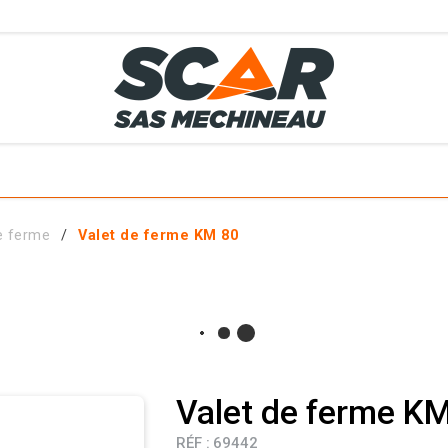
TS
MÉTIERS
SERVICES
MATÉRIELS EN STOCK
EL AGRICOLE
e ferme
Valet de ferme KM 80
 ET ACCESSOIRES
Valet de ferme K
RÉF :
69442