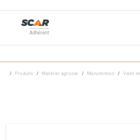
Adhérent
PRODUI
MATÉRI
Produits
Matériel agricole
Manutention
Valet d
PIÈCES