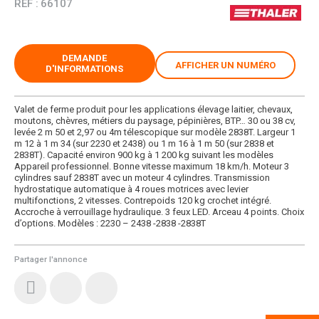
RÉF :
66107
DEMANDE
AFFICHER UN NUMÉRO
D'INFORMATIONS
Valet de ferme produit pour les applications élevage laitier, chevaux,
moutons, chèvres, métiers du paysage, pépinières, BTP… 30 ou 38 cv,
levée 2 m 50 et 2,97 ou 4m télescopique sur modèle 2838T. Largeur 1
m 12 à 1 m 34 (sur 2230 et 2438) ou 1 m 16 à 1 m 50 (sur 2838 et
2838T). Capacité environ 900 kg à 1 200 kg suivant les modèles
Appareil professionnel. Bonne vitesse maximum 18 km/h. Moteur 3
cylindres sauf 2838T avec un moteur 4 cylindres. Transmission
hydrostatique automatique à 4 roues motrices avec levier
multifonctions, 2 vitesses. Contrepoids 120 kg crochet intégré.
Accroche à verrouillage hydraulique. 3 feux LED. Arceau 4 points. Choix
d’options. Modèles : 2230 – 2438 -2838 -2838T
Partager l'annonce