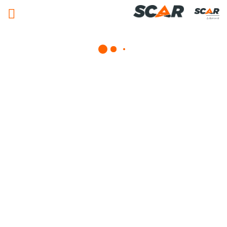
Adhérent
Pince balle
Consulter nos catalogues
FILTRER PAR
Nos promotions
Matériel agricole
Tous
Travail du sol
Semis