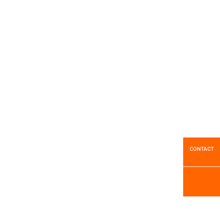
2
Résultats
Epandeur FERTIBIO
CONTACT