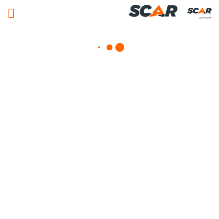
Adhérent
Epandeurs d'amendement
Consulter nos catalogues
FILTRER PAR
Nos promotions
Matériel agricole
Tous
Travail du sol
Semis