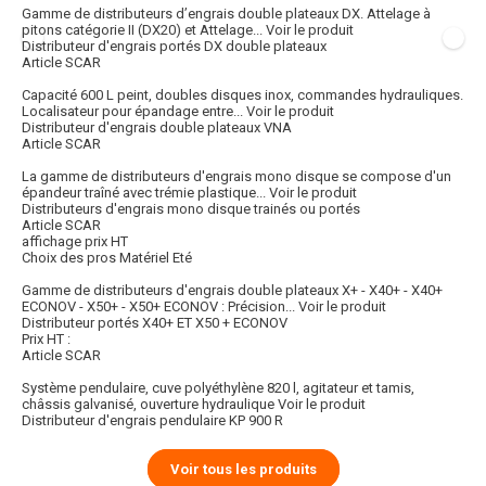
Gamme de distributeurs d’engrais double plateaux DX. Attelage à
pitons catégorie II (DX20) et Attelage...
Voir le produit
Distributeur d'engrais portés DX double plateaux
Article SCAR
Capacité 600 L peint, doubles disques inox, commandes hydrauliques.
Localisateur pour épandage entre...
Voir le produit
Distributeur d'engrais double plateaux VNA
Article SCAR
La gamme de distributeurs d'engrais mono disque se compose d'un
épandeur traîné avec trémie plastique...
Voir le produit
Distributeurs d'engrais mono disque trainés ou portés
Article SCAR
affichage prix HT
Choix des pros Matériel Eté
Gamme de distributeurs d'engrais double plateaux X+ - X40+ - X40+
ECONOV - X50+ - X50+ ECONOV : Précision...
Voir le produit
Distributeur portés X40+ ET X50 + ECONOV
Prix HT :
Article SCAR
Système pendulaire, cuve polyéthylène 820 l, agitateur et tamis,
châssis galvanisé, ouverture hydraulique
Voir le produit
Distributeur d'engrais pendulaire KP 900 R
Voir tous les produits