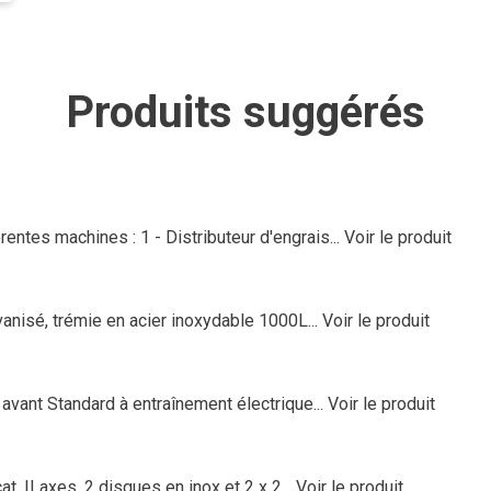
Produits suggérés
ntes machines : 1 - Distributeur d'engrais...
Voir le produit
vanisé, trémie en acier inoxydable 1000L...
Voir le produit
r avant Standard à entraînement électrique...
Voir le produit
. II axes. 2 disques en inox et 2 x 2...
Voir le produit