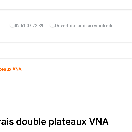
ENTREPRISE
ACTUALITÉS
RECRUTEMENT
MARQUES
02 51 07 72 39
Ouvert du lundi au vendredi
ateaux VNA
grais double plateaux VNA