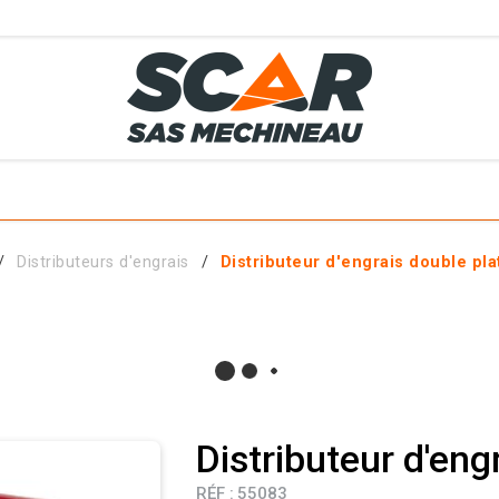
TS
MÉTIERS
SERVICES
MATÉRIELS EN STOCK
EL AGRICOLE
Distributeurs d'engrais
Distributeur d'engrais double pl
 ET ACCESSOIRES
Distributeur d'en
RÉF :
55083