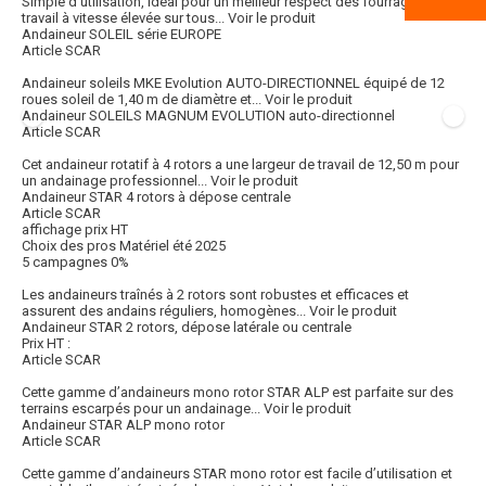
Simple d'utilisation, idéal pour un meilleur respect des fourrages,
travail à vitesse élevée sur tous...
Voir le produit
Andaineur SOLEIL série EUROPE
Article SCAR
Andaineur soleils MKE Evolution AUTO-DIRECTIONNEL équipé de 12
roues soleil de 1,40 m de diamètre et...
Voir le produit
Andaineur SOLEILS MAGNUM EVOLUTION auto-directionnel
Article SCAR
Cet andaineur rotatif à 4 rotors a une largeur de travail de 12,50 m pour
un andainage professionnel...
Voir le produit
Andaineur STAR 4 rotors à dépose centrale
Article SCAR
affichage prix HT
Choix des pros Matériel été 2025
5 campagnes 0%
Les andaineurs traînés à 2 rotors sont robustes et efficaces et
assurent des andains réguliers, homogènes...
Voir le produit
Andaineur STAR 2 rotors, dépose latérale ou centrale
Prix HT :
Article SCAR
Cette gamme d’andaineurs mono rotor STAR ALP est parfaite sur des
terrains escarpés pour un andainage...
Voir le produit
Andaineur STAR ALP mono rotor
Article SCAR
Cette gamme d’andaineurs STAR mono rotor est facile d’utilisation et