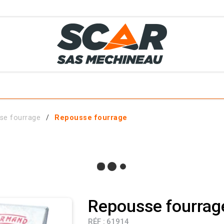
TS
MÉTIERS
SERVICES
MATÉRIELS EN STOCK
EL AGRICOLE
se fourrage
Repousse fourrage
 ET ACCESSOIRES
Repousse fourrag
RÉF :
61914