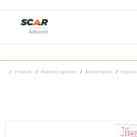
Adhérent
PRODUI
MATÉRI
Produits
Matériel agricole
Alimentation
Repous
PIÈCES