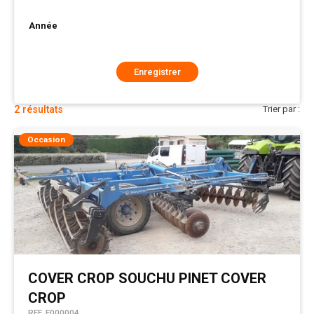
Année
Enregistrer
2
résultats
Trier par :
Occasion
COVER CROP
SOUCHU PINET
COVER
CROP
REF.
E000004