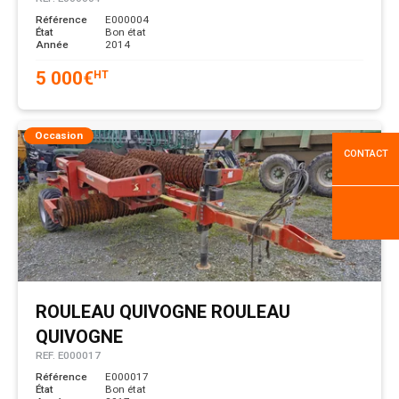
Référence
E000004
État
Bon état
Année
2014
5 000
€
HT
Occasion
CONTACT
ROULEAU
QUIVOGNE
ROULEAU
QUIVOGNE
REF.
E000017
Référence
E000017
État
Bon état