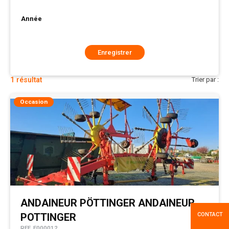
Année
Enregistrer
1
résultat
Trier par :
Occasion
ANDAINEUR
PÖTTINGER
ANDAINEUR
CONTACT
POTTINGER
REF.
E000012