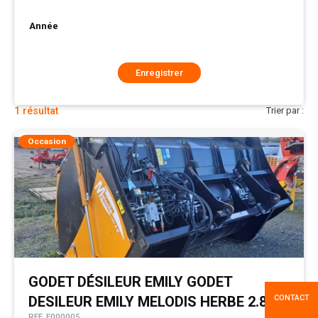
Année
Enregistrer
1
résultat
Trier par :
Occasion
GODET DÉSILEUR
EMILY
GODET
CONTACT
DESILEUR EMILY MELODIS HERBE 2.80M
REF.
E000005