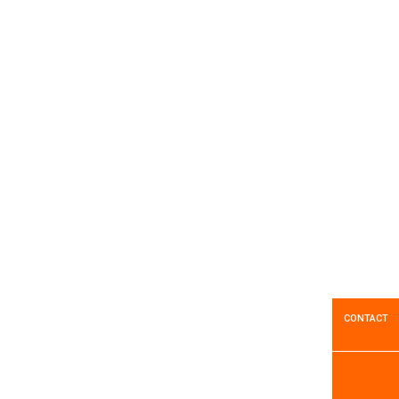
Marques
1
Résultats
Cuve avant TECNOSPRA
CONTACT