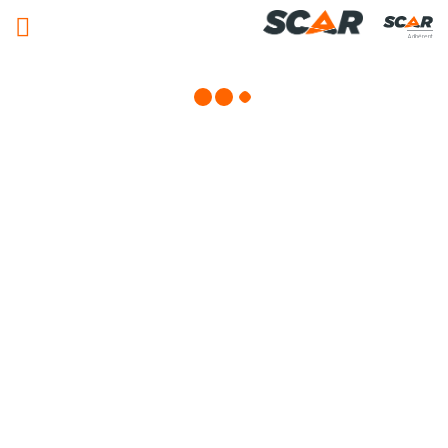
Adhérent
Matériels, pièces et équipements
agricole
Consulter nos catalogues
FILTRER PAR
Nos promotions
Matériel agricole
Pièces et accessoires