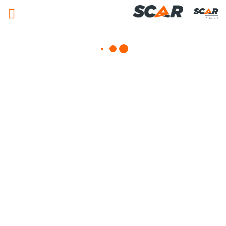
Adhérent
Matériels, pièces et équipements
agricole
Consulter nos catalogues
FILTRER PAR
Nos promotions
Matériel agricole
Pièces et accessoires