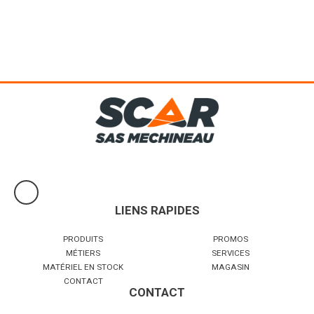
Accoudoirs. Sellerie synthétique noire. Suspension mécanique
(course 80 mm). Glissières (160 mm). Réglage du dossier : 0°...
Voir le produit
LIENS RAPIDES
PRODUITS
PROMOS
MÉTIERS
SERVICES
MATÉRIEL EN STOCK
MAGASIN
CONTACT
CONTACT