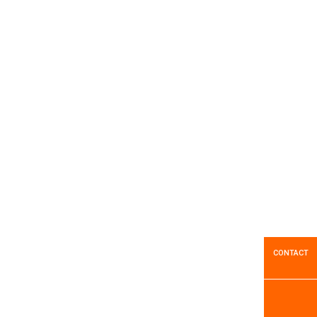
Marques
1
Résultats
Godet Multifonction GH
CONTACT