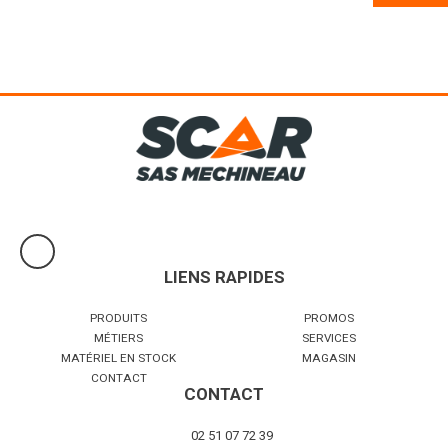
Robuste et polyvalent, parfaitement adapté aux opérations
agricoles quotidiennes nécessitant précision, stabilité et
performance,...
Voir le produit
LIENS RAPIDES
PRODUITS
PROMOS
MÉTIERS
SERVICES
MATÉRIEL EN STOCK
MAGASIN
CONTACT
CONTACT
02 51 07 72 39