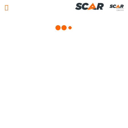
Adhérent
Matériels, pièces et équipements
agricole
Consulter nos catalogues
FILTRER PAR
Nos promotions
Matériel agricole
Pièces et accessoires