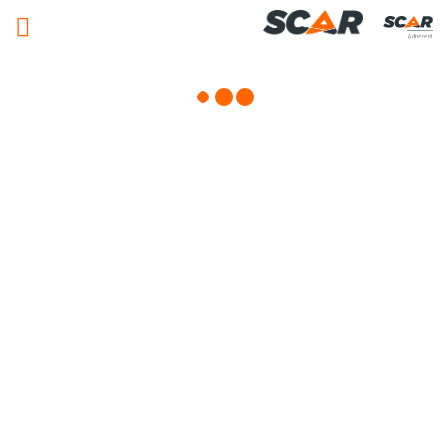
Adhérent
Matériels, pièces et équipements
agricole
Consulter nos catalogues
FILTRER PAR
Nos promotions
Matériel agricole
Pièces et accessoires