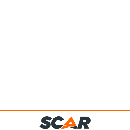
Pantalon de pluie imperméable. Kaki foncé. 100% polyester,
enduction polyuréthane, PVC. 360 g/m². Taille entièrement
élastiquée....
Voir le produit
Veste de pluie imperméable. Kaki foncé. 100% polyester, enduction
polyuréthane, PVC. 360 g/m². Grande capuche resserrable....
Voir le produit