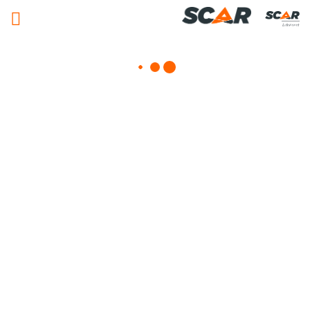
Adhérent
Matériels, pièces et équipements
agricole
Consulter nos catalogues
FILTRER PAR
Nos promotions
Matériel agricole
Pièces et accessoires