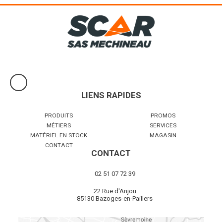
Lestagri, entreprise familiale Française a développé 2 gammes de
masses : EUROMASSE, gamme 100 % fonte de masses
monoblocs...
Voir le produit
LIENS RAPIDES
PRODUITS
PROMOS
MÉTIERS
SERVICES
MATÉRIEL EN STOCK
MAGASIN
CONTACT
CONTACT
02 51 07 72 39
22 Rue d'Anjou
85130 Bazoges-en-Paillers