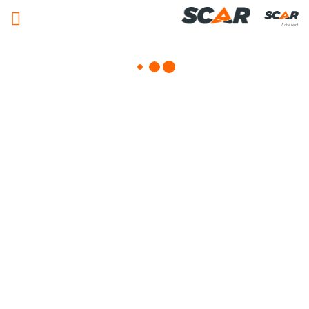
Adhérent
Matériels, pièces et équipements
agricole
Consulter nos catalogues
FILTRER PAR
Nos promotions
Matériel agricole
Pièces et accessoires