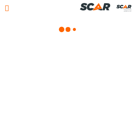
Adhérent
Matériels, pièces et équipements
agricole
Consulter nos catalogues
FILTRER PAR
Nos promotions
Matériel agricole
Pièces et accessoires