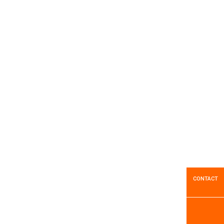
Marques
1
Résultats
Isolateur ELCO P1
CONTACT