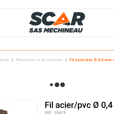
TS
MÉTIERS
SERVICES
MATÉRIELS EN STOCK
EL AGRICOLE
ulture
Attacheurs et accessoires
Fil acier/pvc Ø 0,4 mm
 ET ACCESSOIRES
Fil acier/pvc Ø 0
RÉF :
55879