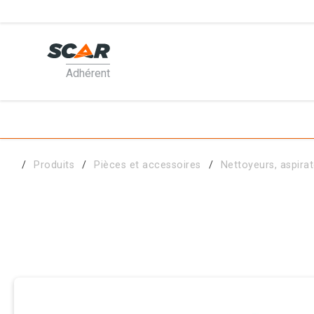
Adhérent
PRODUI
MATÉRI
Produits
Pièces et accessoires
Nettoyeurs, aspira
PIÈCES