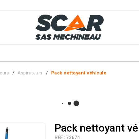
TS
MÉTIERS
SERVICES
MATÉRIELS EN STOCK
EL AGRICOLE
teurs
Aspirateurs
Pack nettoyant véhicule
 ET ACCESSOIRES
Pack nettoyant vé
RÉF :
73674