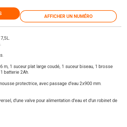
S
AFFICHER UN NUMÉRO
 7,5L.
.
s.
2,6 m, 1 suceur plat large coudé, 1 suceur biseau, 1 brosse
 1 batterie 2Ah.
mousse protectrice, avec passage d'eau 2x900 mm.
rsel, d'une valve pour alimentation d'eau et d'un robinet de