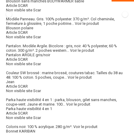
Blouson sans manches BODYWARMER sable
Article SCAR
Non visible site Scar
Modèle Panneau. Gris. 100% polyester. 370 g/m². Col cheminée,
fermeture à glissière, 1 poche poitrine...
Voir le produit
Blouson polaire
Article SCAR
Non visible site Scar
Pantalon. Modèle Argile. Bicolore : gris, noir. 40 % polyester, 60 %
coton. 300 g/m². 2 poches western...
Voir le produit
Pantalon ARGILE gris/noir
Article SCAR
Non visible site Scar
Couleur SW brossé : marine brossé, coutures tabac. Tailles du 38 au
48. 100 % coton. 5 poches, coupe...
Voir le produit
Jean
Article SCAR
Non visible site Scar
Parka haute visibilité 4 en 1 : parka, blouson, gilet sans manches,
coupe-vent. Jaune et marine. 100...
Voir le produit
Parka haute visibilité 4 en 1
Article SCAR
Non visible site Scar
Coloris noir. 100 % acrylique. 280 g/m².
Voir le produit
Bonnet KARIBAN