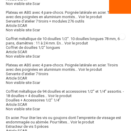
Non visible site Scar
Plateau en ABS avec 4 pare-chocs. Poignée latérale en acier. Tiroirs
avec des poignées en aluminium montés...
Voir le produit
Servante d’atelier 7 tiroirs + modules 276 outils
Article SCAR
Non visible site Scar
Coffret métallique de 10 douilles 1/2''. 10 douilles longues 78 mm, 6
pans, diamètres : 11 à 24 mm. En...
Voir le produit
Coffret de douilles 1/2" longues
Article SCAR
Non visible site Scar
Plateau en ABS avec 4 pare-chocs. Poignée latérale en acier. Tiroirs
avec des poignées en aluminium montés...
Voir le produit
Servante d'atelier 7 tiroirs
Article SCAR
Non visible site Scar
Coffret métallique de 94 douilles et accessoires 1/2'' et 1/4'' assortis. -
18 douilles + 4 douilles...
Voir le produit
Douilles + Accessoires 1/2’’ 1/4’’
Article SCAR
Non visible site Scar
En acier. Pour ôter les vis ou goujons dont l'empreinte de vissage est
endommagée ou abimée. Pour têtes...
Voir le produit
Extracteur de vis 5 pièces
Article SCAR