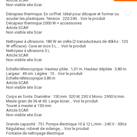
Article SCAR
Non visible site Scar
Décapeur thermique. En coffret. Idéal pour décaper et former ou
souder les plastiques. Tension : 220-240...
Voir le produit
Décapeur thermique 2000 W + accessoires
Article SCAR
Non visible site Scar
Nettoyeur à ultrasons. 180 W en crête (2 transducteurs de 40khz - 120
W efficace). Cuve en inox 3 L....
Voir le produit
Nettoyeur à ultrasons 3 L
Article SCAR
Non visible site Scar
Echelle télescopique. Hauteur pliée : 1,01 m. Hauteur dépliée : 3,80 m.
Largeur : 49 cm. Légère : 13...
Voir le produit
Echelle téléscopique 3,80 m
Article SCAR
Non visible site Scar
Corps en fonte. Diamètre : 150 mm. 520 W, 230 V Mono. 2950 tr/min.
Meule grain de 36 et 60. Large écran...
Voir le produit
Touret à meuler ø 150 mm
Article SCAR
Non visible site Scar
Grande capacité : 75 l. Pompe électrique 10 à 12 L/mm - 240 V - 50Hz
Régulateur, robinet de vidange,...
Voir le produit
Fontaine de nettoyage électrique