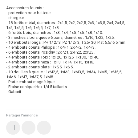
Accessoires fournis :
- protection pour batterie.
- chargeur.
- 18 forêts métal, diamètres : 2x1,5, 2x2, 2x2,5, 2x3, 1x3,5, 2x4, 2x4,5,
1x5, 1x5,5, 1x6, 1x6,5, 1x7, 1x8.
- 6 forêts bois, diamètres : 1x3, 1x4, 1x5, 1x6, 1x8, 1x10.
- 3 mèches à bois queue 6 pans, diamètres : 1x16, 1x22, 1x25.
- 10 embouts longs : PH 1/ 2/ 3, PZ 1/ 2/ 3, T 25/ 30, Plat 5,5/ 6,5 mm.
- 4 embouts courts Philipps : 1xPH1, 2xPH2, 1xPH3.
- 6 embouts courts Pozidriv : 2xPZ1, 2xPZ2, 2xPZ3.
- 4 embouts courts Torx : 1xT20, 1xT25, 1xT30, 1xT40.
- 4 embouts courts hexa : 1xH3, 1xH4, 1xH5, 1xH6.
- 2 embouts courts plats : 1x5,5, 1x6,5.
- 10 douilles à queue : 1xM2,5, 1xM3, 1xM3,5, 1xM4, 1xM5, 1xM5,5,
1xM6, 1xM7, 1xM7,5, 1xM8.
- Porte embout magnétique.
- Fraise conique Hex 1/4 5 taillants.
- Gabarit.
Partager l'annonce