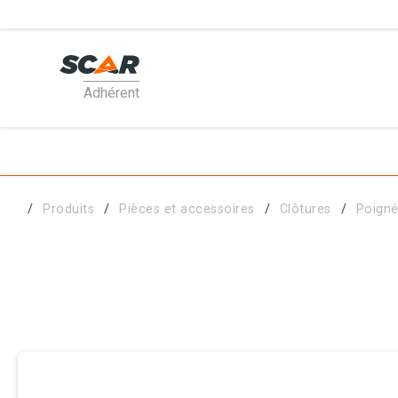
Adhérent
PRODUI
MATÉRI
Produits
Pièces et accessoires
Clôtures
Poigné
PIÈCES