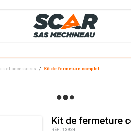
TS
MÉTIERS
SERVICES
MATÉRIELS EN STOCK
EL AGRICOLE
es et accessoires
Kit de fermeture complet
 ET ACCESSOIRES
Kit de fermeture 
RÉF :
12934