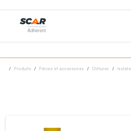
Adhérent
PRODUI
MATÉRI
Produits
Pièces et accessoires
Clôtures
Isolat
PIÈCES