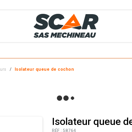
TS
MÉTIERS
SERVICES
MATÉRIELS EN STOCK
EL AGRICOLE
eurs
Isolateur queue de cochon
 ET ACCESSOIRES
Isolateur queue d
RÉF :
58764