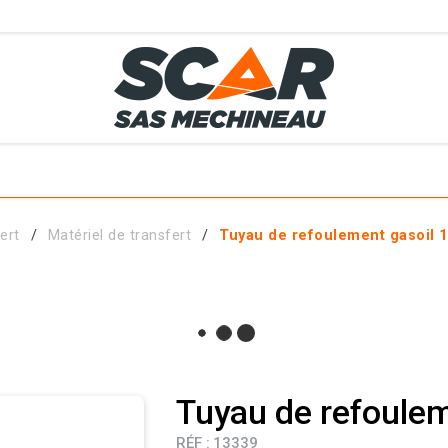
TS
MÉTIERS
SERVICES
MATÉRIELS EN STOCK
EL AGRICOLE
ert
Matériel de transfert
Tuyau de refoulement gasoil 
 ET ACCESSOIRES
Tuyau de refoulem
RÉF :
13339