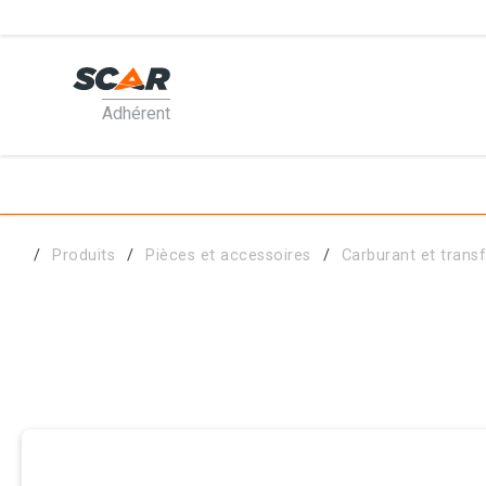
Adhérent
PRODUI
MATÉRI
Produits
Pièces et accessoires
Carburant et transf
PIÈCES