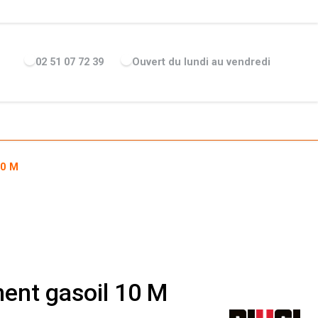
ENTREPRISE
ACTUALITÉS
RECRUTEMENT
MARQUES
02 51 07 72 39
Ouvert du lundi au vendredi
10 M
ent gasoil 10 M