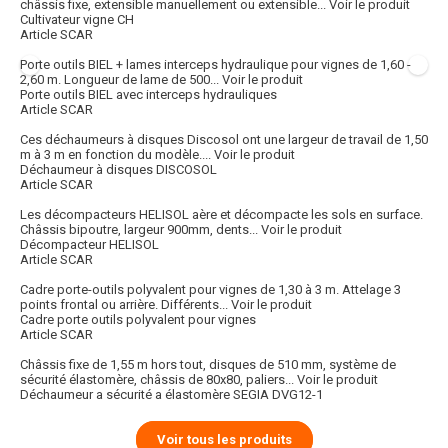
châssis fixe, extensible manuellement ou extensible...
Voir le produit
Cultivateur vigne CH
Article SCAR
Porte outils BIEL + lames interceps hydraulique pour vignes de 1,60 -
2,60 m. Longueur de lame de 500...
Voir le produit
Porte outils BIEL avec interceps hydrauliques
Article SCAR
Ces déchaumeurs à disques Discosol ont une largeur de travail de 1,50
m à 3 m en fonction du modèle....
Voir le produit
Déchaumeur à disques DISCOSOL
Article SCAR
Les décompacteurs HELISOL aère et décompacte les sols en surface.
Châssis bipoutre, largeur 900mm, dents...
Voir le produit
Décompacteur HELISOL
Article SCAR
Cadre porte-outils polyvalent pour vignes de 1,30 à 3 m. Attelage 3
points frontal ou arrière. Différents...
Voir le produit
Cadre porte outils polyvalent pour vignes
Article SCAR
Châssis fixe de 1,55 m hors tout, disques de 510 mm, système de
sécurité élastomère, châssis de 80x80, paliers...
Voir le produit
Déchaumeur a sécurité a élastomère SEGIA DVG12-1
Voir tous les produits