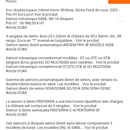
Promo
Soc double tuyaux, trémie micro 90 litres, dôme fond de cuve. 2023 -
Prix HT hors port
Voir le produit
Semoir mécanique SANL 3M 16 disques
Prix HT :
36 990,00
€
HT
Article SCAR
4 rangées de dents. Bras 25 x 25mm et châssis de 50 x 50mm. 6m, 38
rangs. Socs en "T" inversé en tungstène...
Voir le produit
Semoir semis direct pneumatique AIRSEM PRO 4F MODÈLE 6038
Article SCAR
Semoir mécanique conventionnel modèles : GT ou GTE ou GTA
(engrais et/ou graines) SD MULTIDEM avec variateur...
Voir le produit
Semoir mécanique conventionnel GT,GTE,GTA et SD MULTISEM
Article SCAR
Gamme de semoirs pneumatiques direct de semis, avec simple ou
double trémie Isobus en série. Les modèles...
Voir le produit
Semoir direct de semis SDM/SDMA SD/SDA SDN SDN+/SDNC
Article SCAR
Le semoir à dents PENTERRA a une très bonne répartition des charges.
Le châssis est composé de 5 rangées...
Voir le produit
Semoir à dents semeuses PENTERRA-S et PENTERRA-SF
Article SCAR
Ces semoirs à disques semis direct sans labour comprennent 3
modèles de base. Les modèles SNL et SANL...
Voir le produit