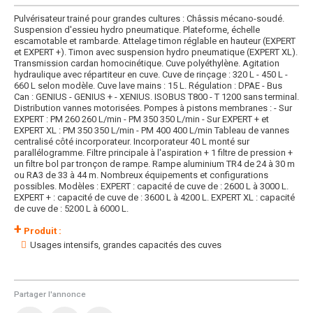
Pulvérisateur trainé pour grandes cultures : Châssis mécano-soudé.
Suspension d'essieu hydro pneumatique. Plateforme, échelle
escamotable et rambarde. Attelage timon réglable en hauteur (EXPERT
et EXPERT +). Timon avec suspension hydro pneumatique (EXPERT XL).
Transmission cardan homocinétique. Cuve polyéthylène. Agitation
hydraulique avec répartiteur en cuve. Cuve de rinçage : 320 L - 450 L -
660 L selon modèle. Cuve lave mains : 15 L. Régulation : DPAE - Bus
Can : GENIUS - GENIUS + - XENIUS. ISOBUS T800 - T 1200 sans terminal.
Distribution vannes motorisées. Pompes à pistons membranes : - Sur
EXPERT : PM 260 260 L/min - PM 350 350 L/min - Sur EXPERT + et
EXPERT XL : PM 350 350 L/min - PM 400 400 L/min Tableau de vannes
centralisé côté incorporateur. Incorporateur 40 L monté sur
parallélogramme. Filtre principale à l'aspiration + 1 filtre de pression +
un filtre bol par tronçon de rampe. Rampe aluminium TR4 de 24 à 30 m
ou RA3 de 33 à 44 m. Nombreux équipements et configurations
possibles. Modèles : EXPERT : capacité de cuve de : 2600 L à 3000 L.
EXPERT + : capacité de cuve de : 3600 L à 4200 L. EXPERT XL : capacité
de cuve de : 5200 L à 6000 L.
+
Produit :
Usages intensifs, grandes capacités des cuves
Partager l'annonce