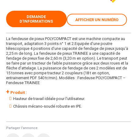
DEMANDE
AFFICHER UN NUMÉRO
D'INFORMATIONS
La fendeuse de pieux POLYCOMPACT est une machine compacte au
transport, adaptation 3 points n° 1 et 2.Equipée d’une poutre
télescopique 4 positions d’une capacité de fendage de pieux jusqu’à
2,25 m de long. La fendeuse de pieux TRAINEE a une capacité de
fendage de pieux fixe de 2,60 m (3,20 m en option). Le transport peut
se faire par un tracteur de faible puissance grâce aux deux roues et la
flèche d’attelage. La puissance de fendage de ces 2 modèles est de
15 tonnes avec pompe tracteur 2 coupleurs (18 t en option,
entrainement PDF 540 tr/min). Modèles : Fendeuse POLYCOMPACT –
Fendeuse TRAINEE
+
Produit :
Hauteur de travail idéale pour l'utilisateur.
Châssis mécano-soudé robuste en IPE.
Partager l'annonce