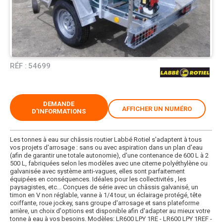
RÉF :
54699
DEMANDE
AFFICHER UN NUMÉRO
D'INFORMATIONS
Les tonnes à eau sur châssis routier Labbé Rotiel s'adaptent à tous
vos projets d'arrosage : sans ou avec aspiration dans un plan d'eau
(afin de garantir une totale autonomie), d'une contenance de 600 L à 2
500 L, fabriquées selon les modèles avec une citerne polyéthylène ou
galvanisée avec système anti-vagues, elles sont parfaitement
équipées en conséquences. Idéales pour les collectivités , les
paysagistes, etc... Conçues de série avec un châssis galvanisé, un
timon en V non réglable, vanne à 1/4 tour, un éclairage protégé, tête
coiffante, roue jockey, sans groupe d'arrosage et sans plateforme
arrière, un choix d'options est disponible afin d'adapter au mieux votre
tonne à eau à vos besoins. Modèles: LR600 LPY 1RE - LR600 LPY 1REF -