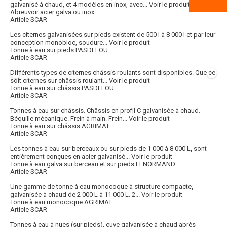
galvanisé à chaud, et 4 modèles en inox, avec...
Voir le produit
Abreuvoir acier galva ou inox.
Article SCAR
Les citernes galvanisées sur pieds existent de 500 l à 8 000 l et par leur
conception monobloc, soudure...
Voir le produit
Tonne à eau sur pieds PASDELOU
Article SCAR
Différents types de citernes châssis roulants sont disponibles. Que ce
soit citernes sur châssis roulant...
Voir le produit
Tonne à eau sur châssis PASDELOU
Article SCAR
Tonnes à eau sur châssis. Châssis en profil C galvanisée à chaud.
Béquille mécanique. Frein à main. Frein...
Voir le produit
Tonne à eau sur châssis AGRIMAT
Article SCAR
Les tonnes à eau sur berceaux ou sur pieds de 1 000 à 8 000 L, sont
entièrement conçues en acier galvanisé...
Voir le produit
Tonne à eau galva sur berceau et sur pieds LENORMAND
Article SCAR
Une gamme de tonne à eau monocoque à structure compacte,
galvanisée à chaud de 2 000 L à 11 000 L. 2...
Voir le produit
Tonne à eau monocoque AGRIMAT
Article SCAR
Tonnes à eau à nues (sur pieds), cuve galvanisée à chaud après