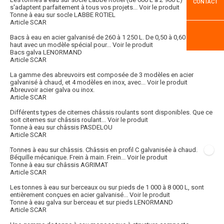
CONTACT
s'adaptent parfaitement à tous vos projets...
Voir le produit
Tonne à eau sur socle LABBE ROTIEL
Article SCAR
Bacs à eau en acier galvanisé de 260 à 1 250 L. De 0,50 à 0,60 m de
haut avec un modèle spécial pour...
Voir le produit
Bacs galva LENORMAND
Article SCAR
La gamme des abreuvoirs est composée de 3 modèles en acier
galvanisé à chaud, et 4 modèles en inox, avec...
Voir le produit
Abreuvoir acier galva ou inox.
Article SCAR
Différents types de citernes châssis roulants sont disponibles. Que ce
soit citernes sur châssis roulant...
Voir le produit
Tonne à eau sur châssis PASDELOU
Article SCAR
Tonnes à eau sur châssis. Châssis en profil C galvanisée à chaud.
Béquille mécanique. Frein à main. Frein...
Voir le produit
Tonne à eau sur châssis AGRIMAT
Article SCAR
Les tonnes à eau sur berceaux ou sur pieds de 1 000 à 8 000 L, sont
entièrement conçues en acier galvanisé...
Voir le produit
Tonne à eau galva sur berceau et sur pieds LENORMAND
Article SCAR