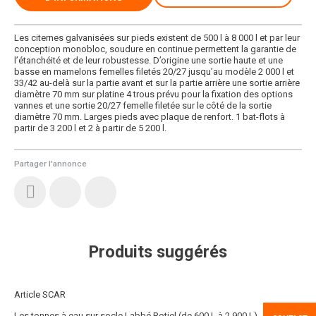
Les citernes galvanisées sur pieds existent de 500 l à 8 000 l et par leur
conception monobloc, soudure en continue permettent la garantie de
l’étanchéité et de leur robustesse. D’origine une sortie haute et une
basse en mamelons femelles filetés 20/27 jusqu’au modèle 2 000 l et
33/42 au-delà sur la partie avant et sur la partie arrière une sortie arrière
diamètre 70 mm sur platine 4 trous prévu pour la fixation des options
vannes et une sortie 20/27 femelle filetée sur le côté de la sortie
diamètre 70 mm. Larges pieds avec plaque de renfort. 1 bat-flots à
partir de 3 200 l et 2 à partir de 5 200 l.
Partager l'annonce
Produits suggérés
Article SCAR
Les tonnes à eau sur socle Labbé Rotiel (de 600 L à 2 900 L)