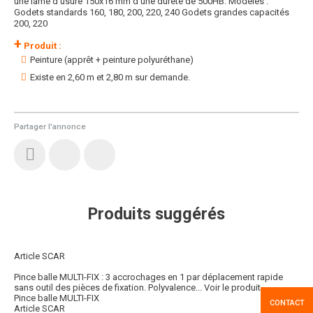
une lame d'usure 150x16 mm d'une dureté de 500HB. Modèles :
Godets standards 160, 180, 200, 220, 240 Godets grandes capacités
200, 220
+
Produit :
Peinture (apprêt + peinture polyuréthane)
Existe en 2,60 m et 2,80 m sur demande.
Partager l'annonce
Produits suggérés
Article SCAR
Pince balle MULTI-FIX : 3 accrochages en 1 par déplacement rapide
sans outil des pièces de fixation. Polyvalence...
Voir le produit
Pince balle MULTI-FIX
CONTACT
Article SCAR